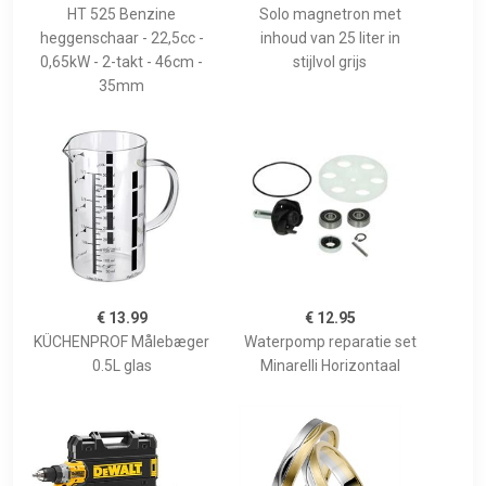
HT 525 Benzine
Solo magnetron met
heggenschaar - 22,5cc -
inhoud van 25 liter in
0,65kW - 2-takt - 46cm -
stijlvol grijs
35mm
€ 13.99
€ 12.95
KÜCHENPROF Målebæger
Waterpomp reparatie set
0.5L glas
Minarelli Horizontaal