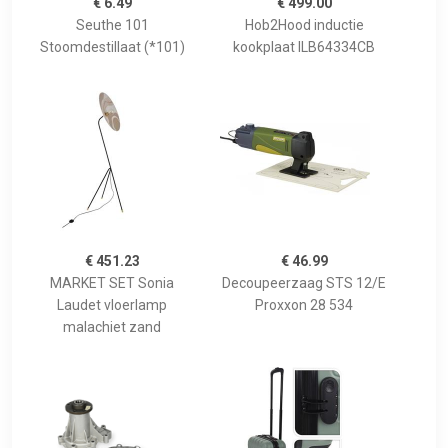
€ 6.49
€ 499.00
Seuthe 101
Hob2Hood inductie
Stoomdestillaat (*101)
kookplaat ILB64334CB
€ 451.23
€ 46.99
MARKET SET Sonia
Decoupeerzaag STS 12/E
Laudet vloerlamp
Proxxon 28 534
malachiet zand