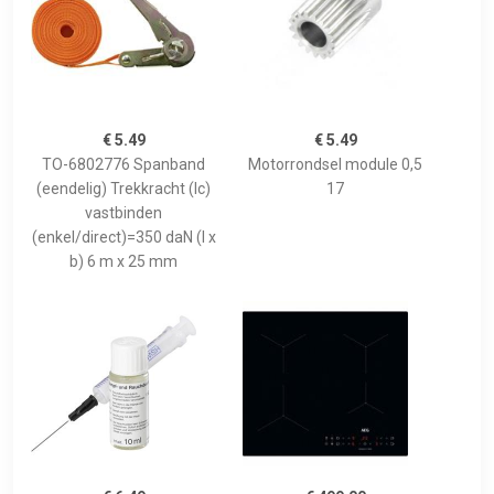
€ 5.49
€ 5.49
TO-6802776 Spanband
Motorrondsel module 0,5
(eendelig) Trekkracht (lc)
17
vastbinden
(enkel/direct)=350 daN (l x
b) 6 m x 25 mm