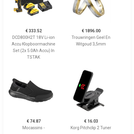
€ 333.52
€ 1896.00
DCD800H2T 18V Li-ion
Trouwringen Geel En
Accu Klopboormachine
Witgoud 3,5mm
Set (2x 5.0Ah Accu) In
TSTAK
€ 74.87
€ 16.03
Mocassins -
Korg Pitchclip 2 Tuner