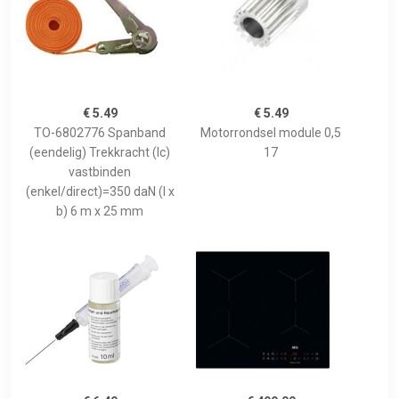
€ 5.49
€ 5.49
TO-6802776 Spanband
Motorrondsel module 0,5
(eendelig) Trekkracht (lc)
17
vastbinden
(enkel/direct)=350 daN (l x
b) 6 m x 25 mm