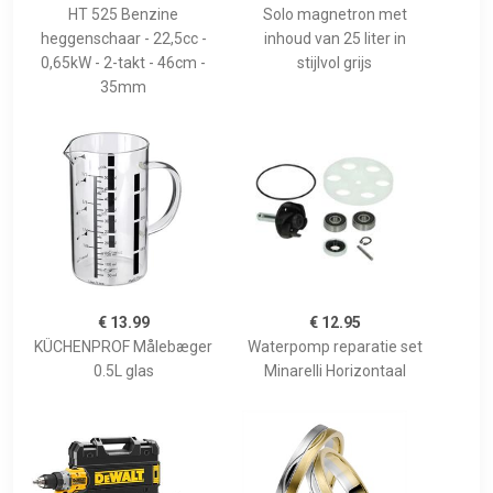
HT 525 Benzine
Solo magnetron met
heggenschaar - 22,5cc -
inhoud van 25 liter in
0,65kW - 2-takt - 46cm -
stijlvol grijs
35mm
€ 13.99
€ 12.95
KÜCHENPROF Målebæger
Waterpomp reparatie set
0.5L glas
Minarelli Horizontaal