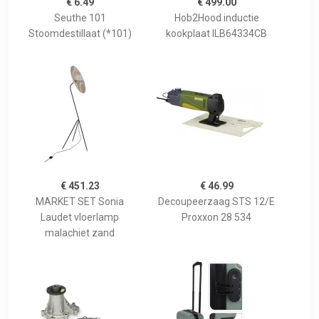
€ 6.49
€ 499.00
Seuthe 101
Hob2Hood inductie
Stoomdestillaat (*101)
kookplaat ILB64334CB
€ 451.23
€ 46.99
MARKET SET Sonia
Decoupeerzaag STS 12/E
Laudet vloerlamp
Proxxon 28 534
malachiet zand