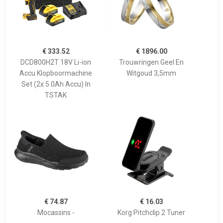
€ 333.52
€ 1896.00
DCD800H2T 18V Li-ion
Trouwringen Geel En
Accu Klopboormachine
Witgoud 3,5mm
Set (2x 5.0Ah Accu) In
TSTAK
€ 74.87
€ 16.03
Mocassins -
Korg Pitchclip 2 Tuner