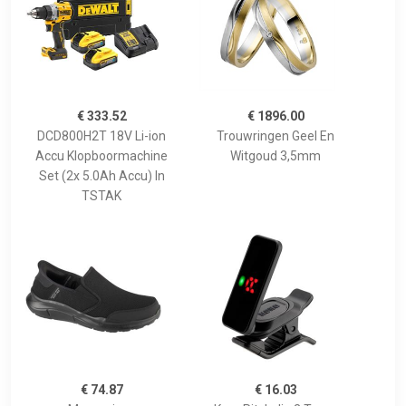
€ 333.52
€ 1896.00
DCD800H2T 18V Li-ion
Trouwringen Geel En
Accu Klopboormachine
Witgoud 3,5mm
Set (2x 5.0Ah Accu) In
TSTAK
€ 74.87
€ 16.03