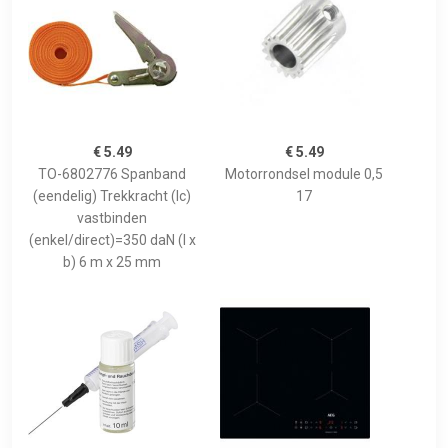
€ 5.49
€ 5.49
TO-6802776 Spanband
Motorrondsel module 0,5
(eendelig) Trekkracht (lc)
17
vastbinden
(enkel/direct)=350 daN (l x
b) 6 m x 25 mm