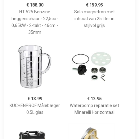
€ 188.00
€ 159.95
HT 525 Benzine
Solo magnetron met
heggenschaar - 22,5cc -
inhoud van 25 liter in
0,65kW - 2-takt - 46cm -
stijlvol grijs
35mm
€ 13.99
€ 12.95
KÜCHENPROF Målebæger
Waterpomp reparatie set
0.5L glas
Minarelli Horizontaal