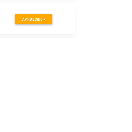
AANBIEDING
5
€ 2.29