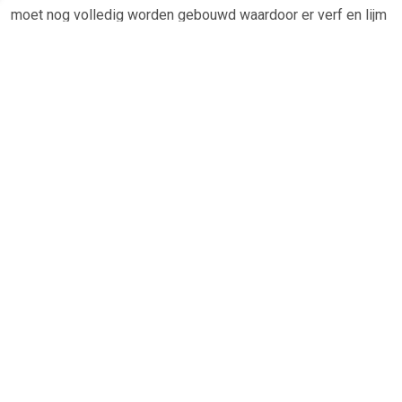
moet nog volledig worden gebouwd waardoor er verf en lijm
benodigd is. Deze worden standaard niet bij het bouwpakket
geleverd.
Trumpeter 1/700 HMS Valiant 1939
- Schaal: 1:700
Benodigdheden
-Â
Verf
-Â
Lijm
Â
TERUG