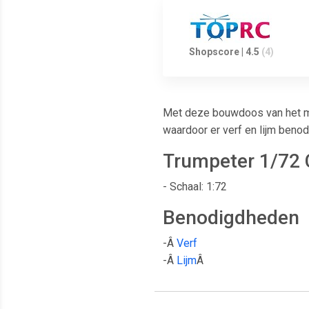
Shopscore | 4.5
(4)
Met deze bouwdoos van het m
waardoor er verf en lijm beno
Trumpeter 1/72 
- Schaal: 1:72
Benodigdheden
-Â
Verf
-Â
Lijm
Â