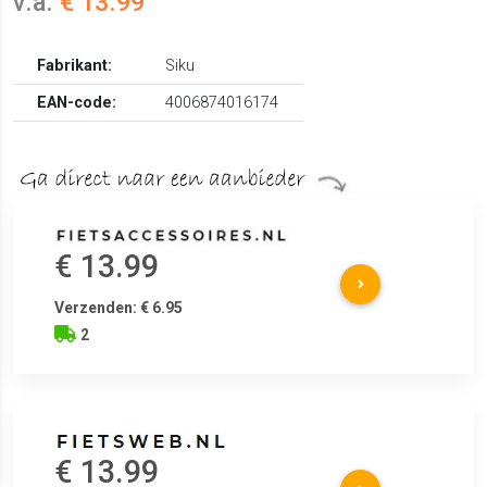
v.a.
€ 13.99
Fabrikant:
Siku
EAN-code:
4006874016174
€ 13.99
Verzenden: € 6.95
2
€ 13.99